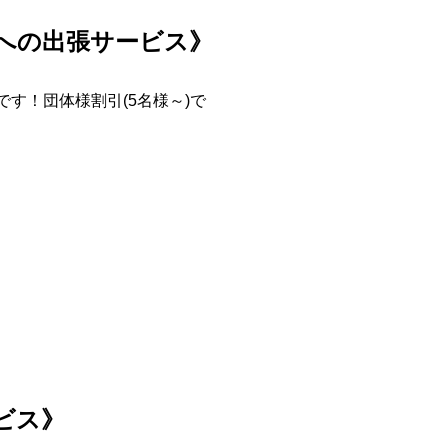
への出張サービス
》
す！団体様割引(5名様～)で
ビス
》