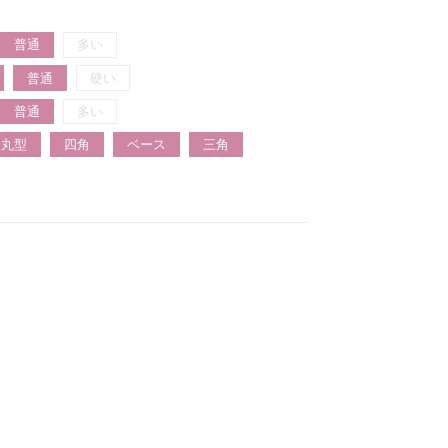
普通
多い
普通
硬い
普通
多い
丸型
四角
ベース
三角