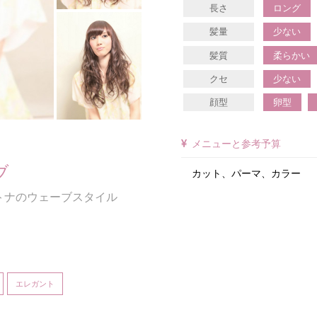
長さ
ロング
髪量
少ない
髪質
柔らかい
クセ
少ない
顔型
卵型
メニューと参考予算
ブ
カット、パーマ、カラー
トナのウェーブスタイル
エレガント