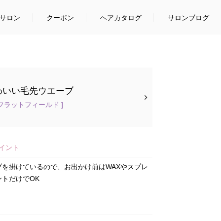
サロン
クーポン
ヘアカタログ
サロンブログ
わいい毛先ウエーブ
ld [ フラットフィールド ]
イント
を掛けているので、お出かけ前はWAXやスプレ
トだけでOK