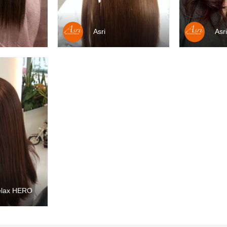
Asri
Asri
lax HERO