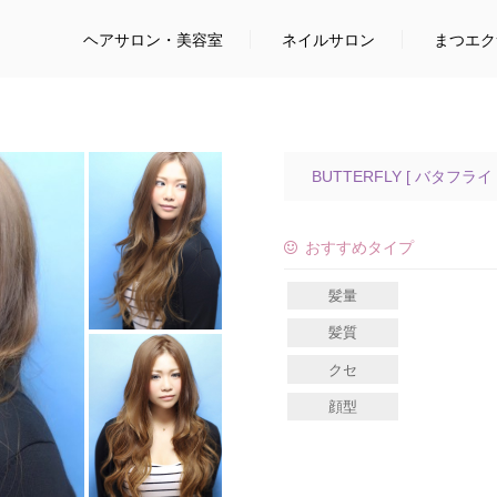
ヘアサロン
・美容室
ネイルサロン
まつエク
BUTTERFLY [ バタフライ 
おすすめタイプ
髪量
髪質
クセ
顔型