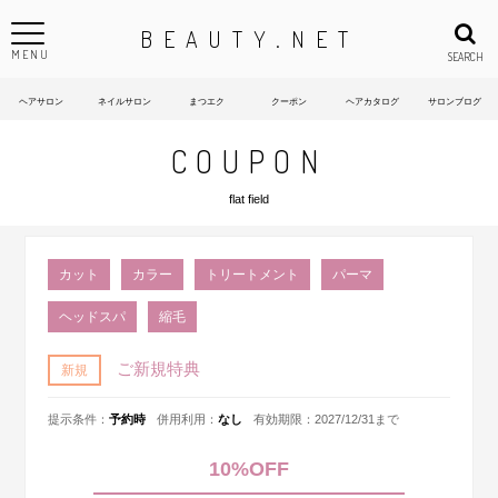
BEAUTY.NET
MENU
SEARCH
ヘアサロン
ネイルサロン
まつエク
クーポン
ヘアカタログ
サロンブログ
COUPON
flat field
カット
カラー
トリートメント
パーマ
ヘッドスパ
縮毛
ご新規特典
新規
提示条件：
予約時
併用利用：
なし
有効期限：2027/12/31まで
10%OFF